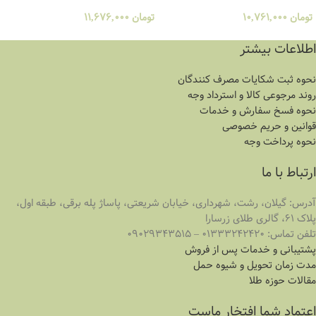
تومان
10,761,000
تومان
11,676,000
اطلاعات بیشتر
نحوه ثبت شكايات مصرف كنندگان
روند مرجوعی کالا و استرداد وجه
نحوه فسخ سفارش و خدمات
قوانین و حریم خصوصی
نحوه پرداخت وجه
ارتباط با ما
آدرس:
گیلان، رشت، شهرداری، خیابان شریعتی، پاساژ پله برقی، طبقه اول،
پلاک 61، گالری طلای زرسارا
تلفن تماس: 01333242420 – 09029343515
پشتیبانی و خدمات پس از فروش
مدت زمان تحويل و شیوه حمل
مقالات حوزه طلا
اعتماد شما افتخار ماست