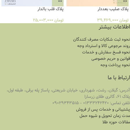
پلاک صلیب بعددار
پلاک قلب بالدار
تومان
39,469,000
تومان
25,003,000
اطلاعات بیشتر
نحوه ثبت شكايات مصرف كنندگان
روند مرجوعی کالا و استرداد وجه
نحوه فسخ سفارش و خدمات
قوانین و حریم خصوصی
نحوه پرداخت وجه
ارتباط با ما
آدرس:
گیلان، رشت، شهرداری، خیابان شریعتی، پاساژ پله برقی، طبقه اول،
پلاک 61، گالری طلای زرسارا
تلفن تماس: 01333242420 – 09029343515
پشتیبانی و خدمات پس از فروش
مدت زمان تحويل و شیوه حمل
مقالات حوزه طلا