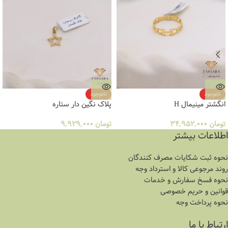
ناموجود
ناموجود
انگشتر مینیمال H
پلاک نگین دار ستاره
تومان
34,952,000
تومان
9,929,000
اطلاعات بیشتر
نحوه ثبت شكايات مصرف كنندگان
روند مرجوعی کالا و استرداد وجه
نحوه فسخ سفارش و خدمات
قوانین و حریم خصوصی
نحوه پرداخت وجه
ارتباط با ما